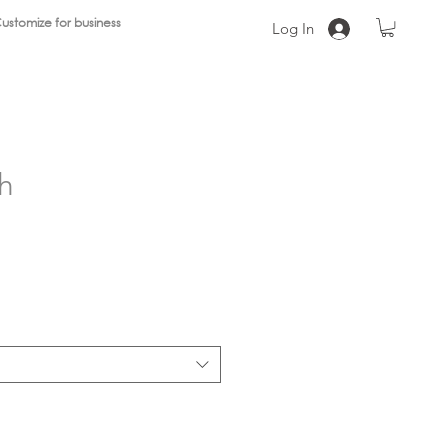
ustomize for business
Log In
h