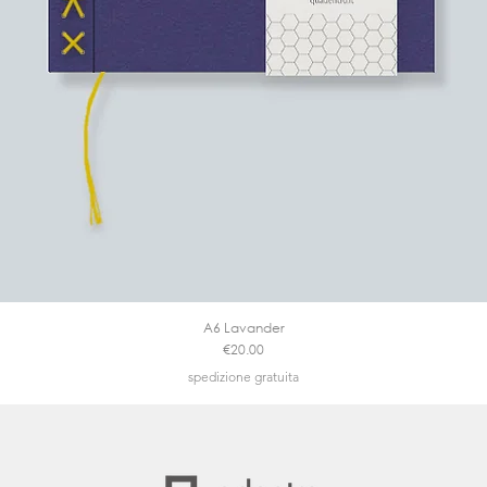
A6 Lavander
Price
€20.00
spedizione gratuita